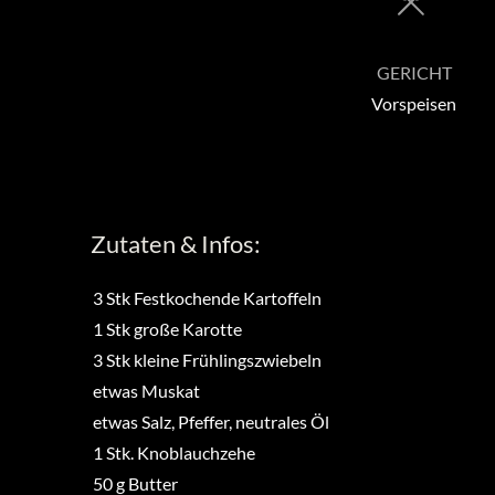
GERICHT
Vorspeisen
Zutaten & Infos:
3
Stk
Festkochende Kartoffeln
1
Stk
große Karotte
3
Stk
kleine Frühlingszwiebeln
etwas
Muskat
etwas
Salz, Pfeffer, neutrales Öl
1
Stk.
Knoblauchzehe
50
g
Butter