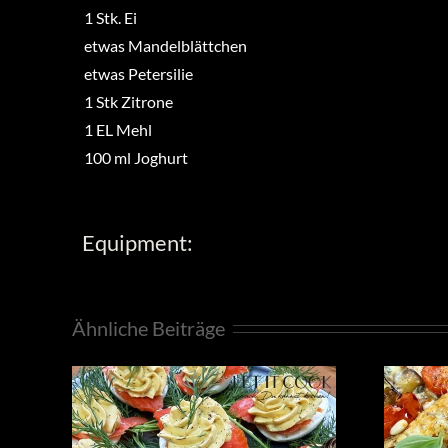
1
Stk.
Ei
etwas
Mandelblättchen
etwas
Petersilie
1
Stk
Zitrone
1
EL
Mehl
100
ml
Joghurt
Equipment:
Ähnliche Beiträge