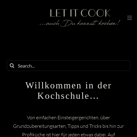
Zum
Inhalt
Togg
springen
Navi
Home
Kochschule
Tipps & Basics​
Suche
Grundrezepte
nach:
Vorspeisen
Willkommen in der
Hauptspeisen
Kochschule…
Nachspeisen
Von einfachen Einsteigergerichten, über
Shop
Grundzubereitungsarten, Tipps und Tricks bis hin zur
About
Profiküche ist hier für jeden etwas dabei. Auf