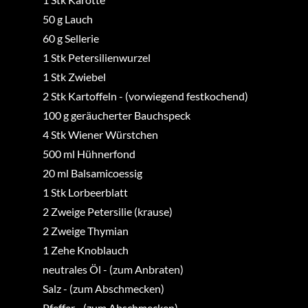
50
g
Lauch
60
g
Sellerie
1
Stk
Petersilienwurzel
1
Stk
Zwiebel
2
Stk
Kartoffeln
-
(vorwiegend festkochend)
100
g
geräucherter Bauchspeck
4
Stk
Wiener Würstchen
500
ml
Hühnerfond
20
ml
Balsamicoessig
1
Stk
Lorbeerblatt
2
Zweige
Petersilie (krause)
2
Zweige
Thymian
1
Zehe
Knoblauch
neutrales Öl
-
(zum Anbraten)
Salz
-
(zum Abschmecken)
Pfeffer
-
(zum Abschmecken)