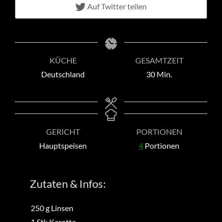
Auf Twitter teilen
KÜCHE
GESAMTZEIT
Minuten
Deutschland
30
Min.
GERICHT
PORTIONEN
Hauptspeisen
4
Portionen
Zutaten & Infos:
250
g
Linsen
1
Stk
Karotte