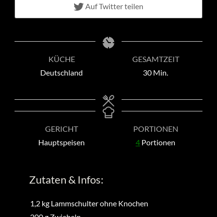
Auf Twitter teilen
KÜCHE
GESAMTZEIT
Minuten
Deutschland
30
Min.
GERICHT
PORTIONEN
Hauptspeisen
4
Portionen
Zutaten & Infos:
1,2
kg
Lammschulter ohne Knochen
200
g
Zwiebeln