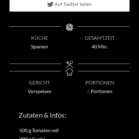
Auf Twitter teilen
KÜCHE
GESAMTZEIT
Minuten
Spanien
40
Min.
GERICHT
PORTIONEN
Vorspeisen
4
Portionen
Zutaten & Infos:
500
g
Tomaten reif
200
g
Gurke