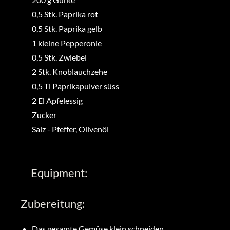
0,5
Stk.
Paprika rot
0,5
Stk.
Paprika gelb
1
kleine
Pepperonie
0,5
Stk.
Zwiebel
2
Stk.
Knoblauchzehe
0,5
Tl
Paprikapulver süss
2
El
Apfelessig
Zucker
Salz
-
Pfeffer, Olivenöl
Equipment:
Zubereitung:
Das gesamte Gemüse klein schneiden