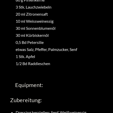
3
Stk.
Lauchzwiebeln
20
ml
Zitronensaft
10
ml
Weissweinessig
30
ml
Sonnenblumenöl
30
ml
Kürbiskernöl
0,5
Bd
Petersilie
etwas
Salz, Pfeffer, Palmzucker, Senf
1
Stk.
Apfel
1/2
Bd
Raddieschen
Equipment:
Zubereitung:
Dressing herstellen: Senf, Weißweinessig,