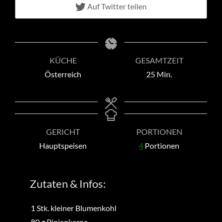
Auf Twitter teilen
KÜCHE
GESAMTZEIT
Minuten
Österreich
25
Min.
GERICHT
PORTIONEN
Hauptspeisen
4
Portionen
Zutaten & Infos:
1
Stk.
kleiner Blumenkohl
80
g
Pinienkerne