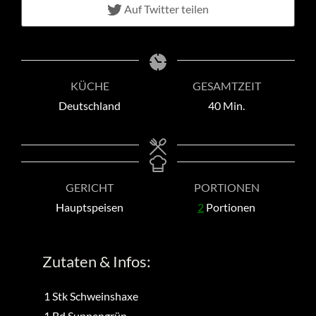
Auf Twitter teilen
KÜCHE
GESAMTZEIT
Minuten
Deutschland
40
Min.
GERICHT
PORTIONEN
Hauptspeisen
2
Portionen
Zutaten & Infos:
1
Stk
Schweinshaxe
1
Bd
Suppengrün