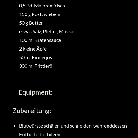
0,5
Bd.
Majoran frisch
150
g
Röstzwiebeln
50
g
Butter
etwas
Salz, Pfeffer, Muskat
100
ml
Bratensauce
2
kleine
Äpfel
50
ml
Rinderjus
300
ml
Frittieröl
Equipment:
Zubereitung:
Blutwürste schälen und schneiden, währenddessen
Frittierfett erhitzen