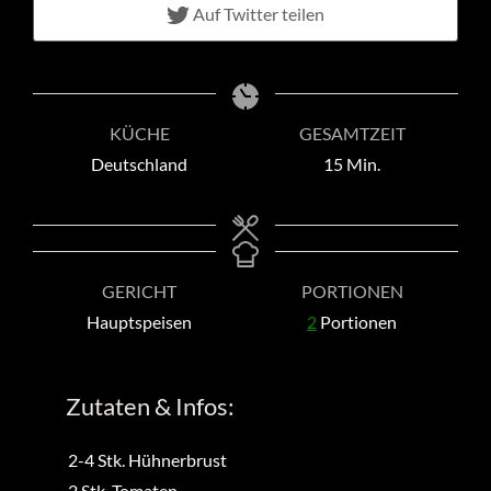
Auf Twitter teilen
KÜCHE
GESAMTZEIT
Minuten
Deutschland
15
Min.
GERICHT
PORTIONEN
Hauptspeisen
2
Portionen
Zutaten & Infos:
2-4
Stk.
Hühnerbrust
2
Stk.
Tomaten