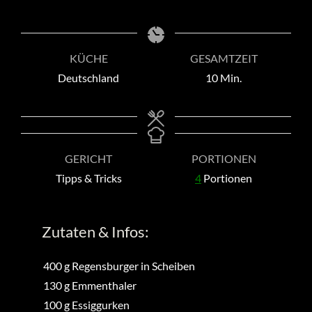
KÜCHE
GESAMTZEIT
Minuten
Deutschland
10
Min.
GERICHT
PORTIONEN
Tipps & Tricks
4
Portionen
Zutaten & Infos:
400
g
Regensburger in Scheiben
130
g
Emmenthaler
100
g
Essiggurken