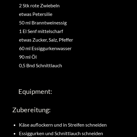
2
Stk
rote Zwiebeln
etwas
Petersilie
50
ml
Branntweinessig
1
El
Senf mittelscharf
etwas
Zucker, Salz, Pfeffer
60
ml
Essiggurkenwasser
90
ml
Öl
0,5
Bnd
Schnittlauch
Equipment:
Zubereitung:
Käse auflockern und in Streifen schneiden
Essiggurken und Schnittlauch schneiden