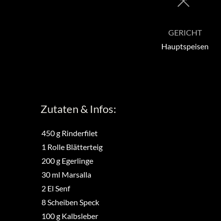
GERICHT
Hauptspeisen
Zutaten & Infos:
450
g
Rinderfilet
1
Rolle
Blätterteig
200
g
Egerlinge
30
ml
Marsalla
2
El
Senf
8
Scheiben
Speck
100
g
Kalbsleber