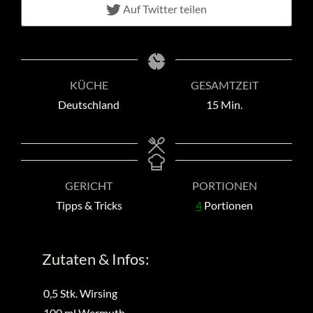
Auf Twitter teilen
KÜCHE
GESAMTZEIT
Minuten
Deutschland
15
Min.
GERICHT
PORTIONEN
Tipps & Tricks
4
Portionen
Zutaten & Infos:
0,5
Stk.
Wirsing
100
ml
Wermuth