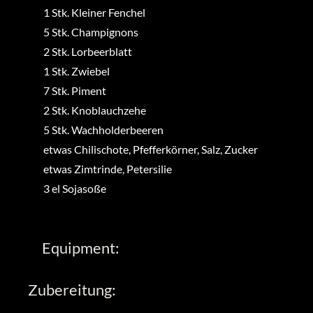
1
Stk.
Kleiner Fenchel
5
Stk.
Champignons
2
Stk.
Lorbeerblatt
1
Stk.
Zwiebel
7
Stk.
Piment
2
Stk.
Knoblauchzehe
5
Stk.
Wachholderbeeren
etwas
Chilischote, Pfefferkörner, Salz, Zucker
etwas
Zimtrinde, Petersilie
3
el
Sojasoße
Equipment:
Zubereitung: