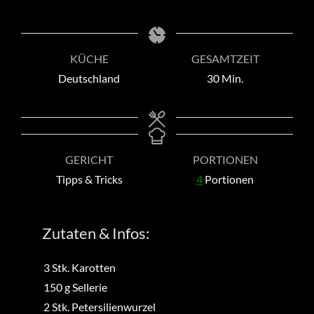
KÜCHE
GESAMTZEIT
Minuten
Deutschland
30
Min.
GERICHT
PORTIONEN
Tipps & Tricks
4
Portionen
Zutaten & Infos:
3
Stk.
Karotten
150
g
Sellerie
2
Stk.
Petersilienwurzel