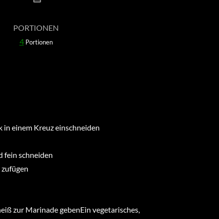
PORTIONEN
4
Portionen
k in einem Kreuz einschneiden
d fein schneiden
t zufügen
heiß zur Marinade gebenEin vegetarisches,