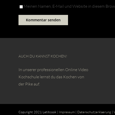
Meinen Namen, E-Mail und Website in diesem Browse
AUCH DU KANNST KOCHEN!
In unserer professionellen Online Video
Kochschule lernst du das Kochen von
der Pike auf.
Copyright 2021 Letitcook |
Impressum
|
Datenschutzerklaerung
|