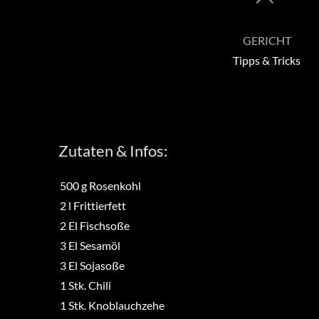
GERICHT
Tipps & Tricks
Zutaten & Infos:
500
g
Rosenkohl
2
l
Frittierfett
2
El
Fischsoße
3
El
Sesamöl
3
El
Sojasoße
1
Stk.
Chili
1
Stk.
Knoblauchzehe