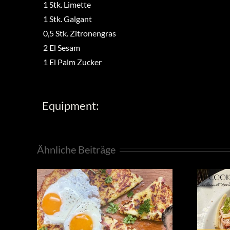
1
Stk.
Limette
1
Stk.
Galgant
0,5
Stk.
Zitronengras
2
El
Sesam
1
El
Palm Zucker
Equipment:
Ähnliche Beiträge