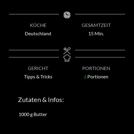
KÜCHE
GESAMTZEIT
Minuten
Deutschland
15
Min.
GERICHT
PORTIONEN
Tipps & Tricks
4
Portionen
Zutaten & Infos:
1000
g
Butter